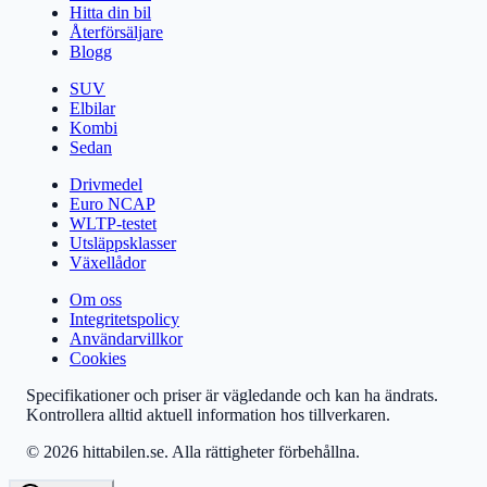
Hitta din bil
Återförsäljare
Blogg
SUV
Elbilar
Kombi
Sedan
Drivmedel
Euro NCAP
WLTP-testet
Utsläppsklasser
Växellådor
Om oss
Integritetspolicy
Användarvillkor
Cookies
Specifikationer och priser är vägledande och kan ha ändrats.
Kontrollera alltid aktuell information hos tillverkaren.
© 2026 hittabilen.se. Alla rättigheter förbehållna.