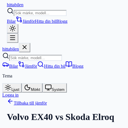
hitta
bilen
Bilar
Jämför
Hitta din bil
Blogg
hitta
bilen
Bilar
Jämför
Hitta din bil
Blogg
Tema
Ljust
Mörkt
System
Logga in
Tillbaka till jämför
Volvo EX40
vs
Skoda Elroq