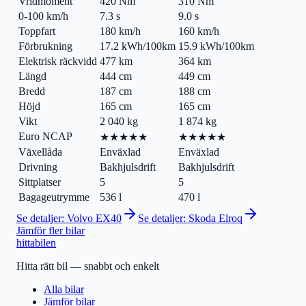
Vridmoment
420 Nm
310 Nm
0-100 km/h
7.3 s
9.0 s
Toppfart
180 km/h
160 km/h
Förbrukning
17.2 kWh/100km
15.9 kWh/100km
Elektrisk räckvidd
477 km
364 km
Längd
444 cm
449 cm
Bredd
187 cm
188 cm
Höjd
165 cm
165 cm
Vikt
2 040 kg
1 874 kg
Euro NCAP
★★★★★
★★★★★
Växellåda
Enväxlad
Enväxlad
Drivning
Bakhjulsdrift
Bakhjulsdrift
Sittplatser
5
5
Bagageutrymme
536 l
470 l
Se detaljer:
Volvo EX40
Se detaljer:
Skoda Elroq
Jämför fler bilar
hitta
bilen
Hitta rätt bil — snabbt och enkelt
Alla bilar
Jämför bilar